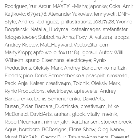
Rodriguez, Yuri Arcur; MAXFX; -Misha; japonka; Coka; Amir
Kaljikovic; 6794178; Alexander Yakovlev; lennywolf; DNF-
Style; Andres Rodriguez; prillustrationz; 10817528; Yvonne
Bogdanski; Natalia_Hudyma; iceteaimages; stefanfister;
fotogestoeber; Subbotina Anna; Foxy_A; valiza14; apops;
Andrey Kiselev; Mat_Hayward; VectorZilla-com;
MartyKropp; apfelweile; fox111184; igoraul; Autos: Willi
Wilhelm; spuno; Eisenhans; electriceye; Rynio
Productions; Oleksiy Mark; Andrey Bandurenko; naftizin;
Fiedels; pico; Denis Semenchenko;alphaspirit; niroworld,
Pack; Anja_Kaiser; creative4m, Tolchik, Oleksiy Mark,
Rynio Productions, electriceye, apfelweile, Andrey
Bandurenko, Denis Semenchenko, DavidArts,
Dusan_Zidar, Barbara_Dudzinska, creative4m, Mike
McDonald, DavidArts, arahan, gl0ck, vitaliy_melnik,
RobertNeumann, nimkenjakh, karl_hansen, stoekenbroek,
Aqua, boroboro, BCDesigns, Elena Show, Oleg Ivanov,
Murat BAYSAN, Gregor Buir, TatyanaAbasheva, Freesurf,