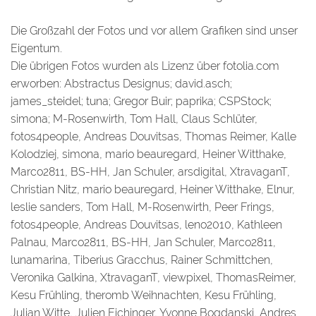
Die Großzahl der Fotos und vor allem Grafiken sind unser
Eigentum.
Die übrigen Fotos wurden als Lizenz über fotolia.com
erworben: Abstractus Designus; david.asch;
james_steidel; tuna; Gregor Buir; paprika; CSPStock;
simona; M-Rosenwirth, Tom Hall, Claus Schlüter,
fotos4people, Andreas Douvitsas, Thomas Reimer, Kalle
Kolodziej, simona, mario beauregard, Heiner Witthake,
Marco2811, BS-HH, Jan Schuler, arsdigital, XtravaganT,
Christian Nitz, mario beauregard, Heiner Witthake, Elnur,
leslie sanders, Tom Hall, M-Rosenwirth, Peer Frings,
fotos4people, Andreas Douvitsas, leno2010, Kathleen
Palnau, Marco2811, BS-HH, Jan Schuler, Marco2811,
lunamarina, Tiberius Gracchus, Rainer Schmittchen,
Veronika Galkina, XtravaganT, viewpixel, ThomasReimer,
Kesu Frühling, theromb Weihnachten, Kesu Frühling,
Julian Witte, Julien Eichinger, Yvonne Bogdanski, Andres