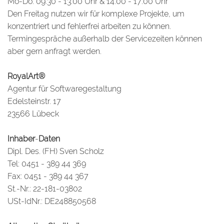
Mo-Do: 09:30 - 13:00 Uhr & 14:00 - 17:00 Uhr
Den Freitag nutzen wir für komplexe Projekte, um
konzentriert und fehlerfrei arbeiten zu können.
Termingespräche außerhalb der Servicezeiten können
aber gern anfragt werden.
RoyalArt®
Agentur für Softwaregestaltung
Edelsteinstr. 17
23566 Lübeck
Inhaber
-
Daten
Dipl. Des. (FH) Sven Scholz
Tel: 0451 - 389 44 369
Fax: 0451 - 389 44 367
St.-Nr.: 22-181-03802
USt-IdNr.: DE248850568