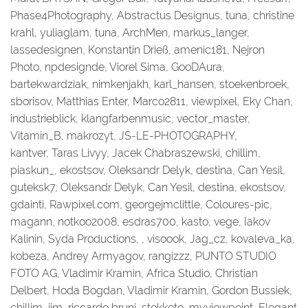
Phase4Photography, Abstractus Designus, tuna, christine
krahl, yuliaglam, tuna, ArchMen, markus_langer,
lassedesignen, Konstantin Drieß, amenic181, Nejron
Photo, npdesignde, Viorel Sima, GooDAura,
bartekwardziak, nimkenjakh, karl_hansen, stoekenbroek,
sborisov, Matthias Enter, Marco2811, viewpixel, Eky Chan,
industrieblick, klangfarbenmusic, vector_master,
Vitamin_B, makrozyt, JS-LE-PHOTOGRAPHY,
kantver, Taras Livyy, Jacek Chabraszewski, chillim,
piaskun_, ekostsov, Oleksandr Delyk, destina, Can Yesil,
guteksk7, Oleksandr Delyk, Can Yesil, destina, ekostsov,
gdainti, Rawpixel.com, georgejmclittle, Coloures-pic,
magann, notkoo2008, esdras700, kasto, vege, Iakov
Kalinin, Syda Productions, , visoook, Jag_cz, kovaleva_ka,
kobeza, Andrey Armyagov, rangizzz, PUNTO STUDIO
FOTO AG, Vladimir Kramin, Africa Studio, Christian
Delbert, Hoda Bogdan, Vladimir Kramin, Gordon Bussiek,
chillim, jim, riccardo bruni, stokkete, myviewpoint, Elegant