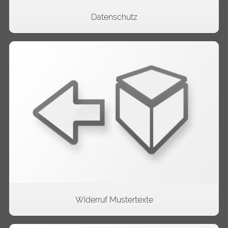
Flow-Shopsoftware DSGVO uvm.
Datenschutz
Widerruf Mustertexte