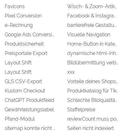
Favicons
Wisch- & Zoom-Artikelbild-Galerie
Pixel Conversion
Facebook & Instagram - Artikel-Feed
e-Rechnung
barrierefreie Gestaltung
Google Ads Conversion - INTERN
Visuelle Navigation
Produktsicherheit
Home-Button in Kategorien
Preisportale Export
dynamische html-Inhalte
Layout Shift
Bildübermittlung verbessern
Layout Shift
xxx
GLS CSV-Export
Vorteile deines Shops anzeigen
Kustom Checkout
Produktkatalog für TikTok Ads
ChatGPT Produktfeed
Schlechte Bildqualität?
Gewährleistungslabel
Staffelpreise
Pfand-Modul
reviewCount muss positiv sein
sitemap konnte nicht abgerufen werden
Seiten nicht indexiert