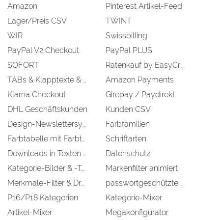
Amazon
Pinterest Artikel-Feed
Lager/Preis CSV
TWINT
WIR
Swissbilling
PayPal V2 Checkout
PayPal PLUS
SOFORT
Ratenkauf by EasyCredit
TABs & Klapptexte & Buttons
Amazon Payments
Klarna Checkout
Giropay / Paydirekt
DHL Geschäftskunden
Kunden CSV
Design-Newslettersystem
Farbfamilien
Farbtabelle mit Farbtemplates
Schriftarten
Downloads in Texten erstellen
Datenschutz
Kategorie-Bilder & -Text
Markenfilter animiert
Merkmale-Filter & Dropdown-Filter
passwortgeschützte Kategorien
P16/P18 Kategorien
Kategorie-Mixer
Artikel-Mixer
Megakonfigurator