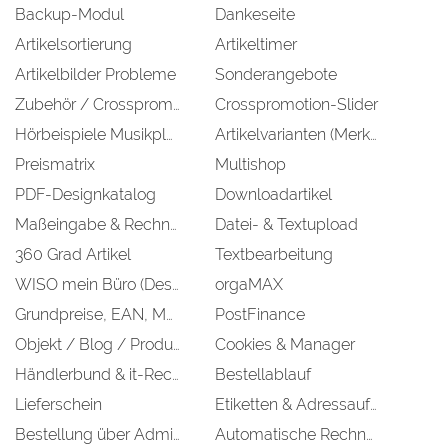
Backup-Modul
Dankeseite
Artikelsortierung
Artikeltimer
Artikelbilder Probleme
Sonderangebote
Zubehör / Crosspromotion
Crosspromotion-Slider
Hörbeispiele Musikplayer
Artikelvarianten (Merkmale & Werte)
Preismatrix
Multishop
PDF-Designkatalog
Downloadartikel
Maßeingabe & Rechner
Datei- & Textupload
360 Grad Artikel
Textbearbeitung
WISO mein Büro (Desktopversion)
orgaMAX
Grundpreise, EAN, MPN, Einkaufspreis
PostFinance
Objekt / Blog / Produktanfrage
Cookies & Manager
Händlerbund & it-Recht-Kanzlei
Bestellablauf
Lieferschein
Etiketten & Adressaufkleber
Bestellung über Admin
Automatische Rechnungsstellung