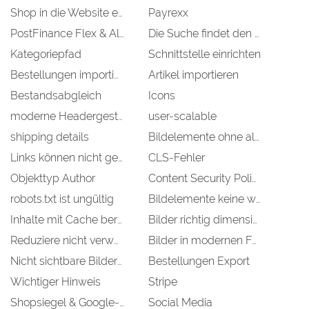
Shop in die Website einbinden
Payrexx
PostFinance Flex & All in One
Die Suche findet den Artikel nicht
Kategoriepfad
Schnittstelle einrichten
Bestellungen importieren
Artikel importieren
Bestandsabgleich
Icons
moderne Headergestaltung
user-scalable
shipping details
Bildelemente ohne alt-Attributen
Links können nicht gecrowlt werden
CLS-Fehler
Objekttyp Author
Content Security Policy
robots.txt ist ungültig
Bildelemente keine width & height
Inhalte mit Cache bereitstellen
Bilder richtig dimensionieren
Reduziere nicht verwendetes JavaScript
Bilder in modernen Formaten bereitstellen
Nicht sichtbare Bilder aufschieben
Bestellungen Export
Wichtiger Hinweis
Stripe
Shopsiegel & Google-Sternche
Social Media