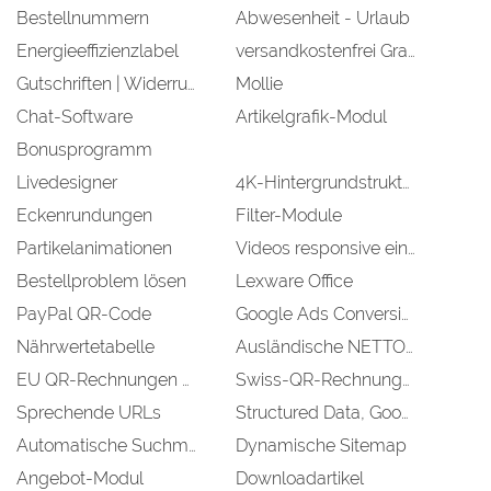
Bestellnummern
Abwesenheit - Urlaub
Energieeffizienzlabel
versandkostenfrei Grafik
Gutschriften | Widerruf | Storno
Mollie
Chat-Software
Artikelgrafik-Modul
Bonusprogramm
Livedesigner
4K-Hintergrundstruktur
Eckenrundungen
Filter-Module
Partikelanimationen
Videos responsive einbinden
Bestellproblem lösen
Lexware Office
PayPal QR-Code
Google Ads Conversion
Nährwertetabelle
Ausländische NETTO-Bestellungen nachbearbeiten
EU QR-Rechnungen & E-Mails
Swiss-QR-Rechnungen & Zahlschein
Sprechende URLs
Structured Data, Google Microdata
Automatische Suchmaschinenoptimierung
Dynamische Sitemap
Angebot-Modul
Downloadartikel